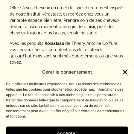
Offrez à vos cheveux un rituel de luxe, directement inspiré
de notre institut Kérastase, et recréez chez vous un
véritable espace bien-être. Prendre soin de ses cheveux
devient ainsi un moment privilégié de plaisir, pour des
cheveux toujours plus beaux, en pleine santé.
Avec les produits
Kérastase
de Thierry Antoine Coiffure,
vos cheveux ne se contentent pas de resplendir
aujourd’hui, mais sont sublimés durablement, où que vous
soyez.
Gérer le consentement
Essayez la différence, offrez à vos cheveux l’excellence
qu’ils méritent !
Pour offrir les meilleures expériences, nous utilisons des technologies
telles que les cookies pour stocker et/ou accéder aux informations des
appareils. Le fait de consentir à ces technologies nous permettra de
traiter des données telles que le comportement de navigation ou les ID
uniques sur ce site. Le fait de ne pas consentir ou de retirer son
Tél. : 04 93 16 04 77
consentement peut avoir un effet négatif sur certaines caractéristiques
et fonctions.
contact@thierry-antoine.fr
BOOK NOW
13 rue Massenet
Accepter